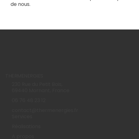
de nous.
THERMENERGIES
230 Rue du Petit Bois,
69440 Mornant, France
06 76 48 23 12
contact@thermenergies.fr
Services
Réalisations
A propos