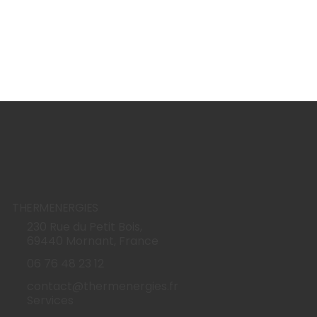
THERMENERGIES
230 Rue du Petit Bois,
69440 Mornant, France
06 76 48 23 12
contact@thermenergies.fr
Services