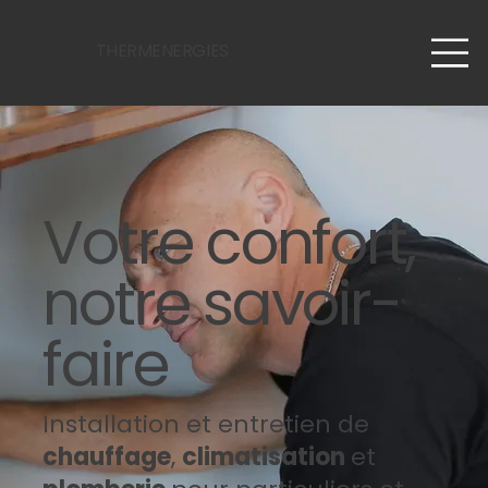
THERMENERGIES
Votre confort,
notre savoir-
faire
Installation et entretien de
chauffage
,
climatisation
et